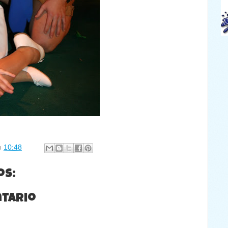
n
10:48
os:
ntario